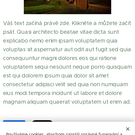
Váš text začíná právě zde. Klikněte a můžete začít
psát. Quasi architecto beatae vitae dicta sunt
explicabo nemo enim ipsam voluptatem quia
voluptas sit aspernatur aut odit aut fugit sed quia
consequuntur magni dolores eos qui ratione
voluptatem sequi nesciunt neque porro quisquam
est qui dolorem ipsum quia dolor sit amet
consectetur adipisci velit sed quia non numquam
eius modi tempora incidunt ut labore et dolore
magnam aliquam quaerat voluptatem ut enim ad.
Share
Používáme cookies, abychom zajistili správné fungování a